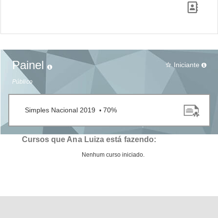
Painel
Iniciante
star_border
Público
Simples Nacional 2019
70%
•
Cursos que Ana Luiza está fazendo:
Nenhum curso iniciado.