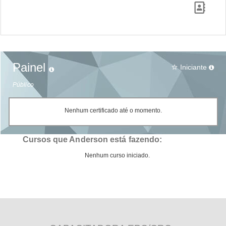
Painel
Iniciante
star_border
Público
Nenhum certificado até o momento.
Cursos que Anderson está fazendo:
Nenhum curso iniciado.