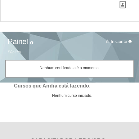
Painel
Iniciante
star_border
Público
Nenhum certificado até o momento.
Cursos que Andra está fazendo:
Nenhum curso iniciado.