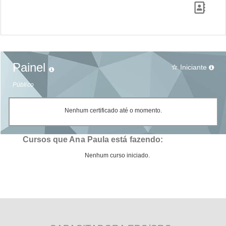
Painel
Iniciante
star_border
Público
Nenhum certificado até o momento.
Cursos que Ana Paula está fazendo:
Nenhum curso iniciado.