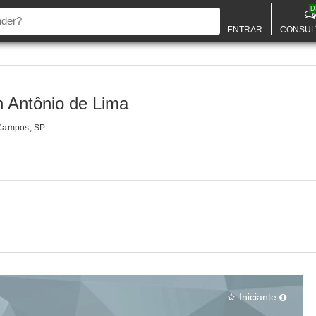
D
ENTRAR
CONSUL
n Antônio de Lima
Campos, SP
Iniciante
star_border