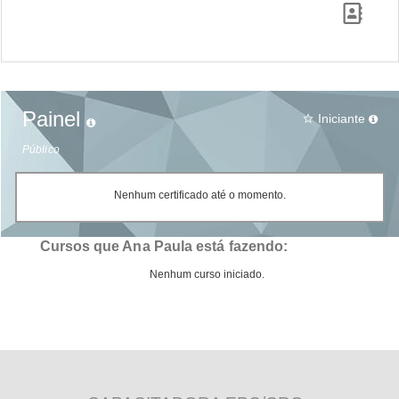
Painel
Iniciante
star_border
Público
Nenhum certificado até o momento.
Cursos que Ana Paula está fazendo:
Nenhum curso iniciado.