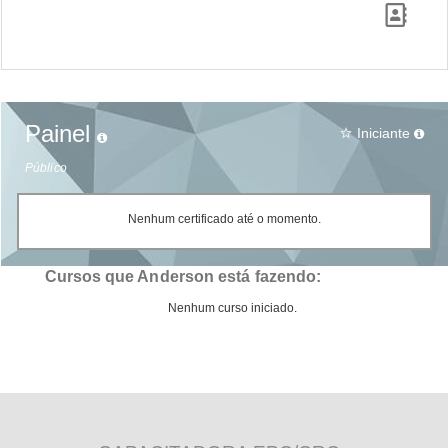
Painel
Iniciante
star_border
Público
Nenhum certificado até o momento.
Cursos que Anderson está fazendo:
Nenhum curso iniciado.