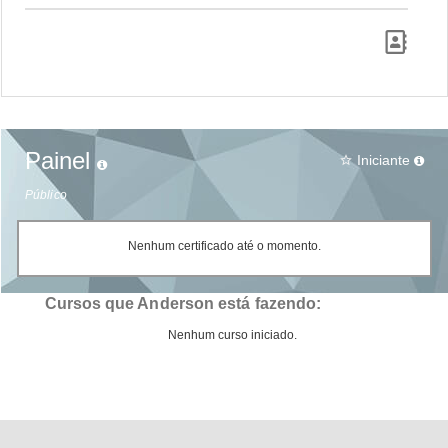
Painel
Iniciante
star_border
Público
Nenhum certificado até o momento.
Cursos que Anderson está fazendo:
Nenhum curso iniciado.