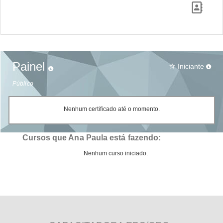
Painel
Iniciante
star_border
Público
Nenhum certificado até o momento.
Cursos que Ana Paula está fazendo:
Nenhum curso iniciado.