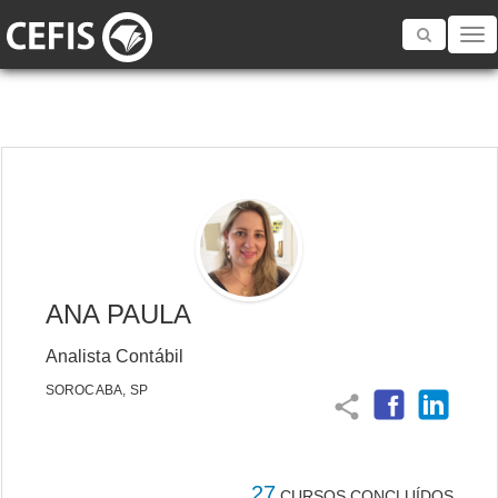
Toggle
navigatio
ANA PAULA
Analista Contábil
SOROCABA, SP
share
27
CURSOS CONCLUÍDOS