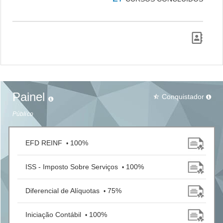
Painel
Conquistador
star_half
Público
EFD REINF
100%
•
ISS - Imposto Sobre Serviços
100%
•
Diferencial de Alíquotas
75%
•
Iniciação Contábil
100%
•