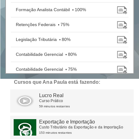
Formação Analista Contábil
100%
•
Retenções Federais
75%
•
Legislação Tributária
80%
•
Contabilidade Gerencial
80%
•
Contabilidade Gerencial
75%
•
Cursos que Ana Paula está fazendo:
Lucro Real
100%
•
Lucro Real
Curso Prático
59 minutos restantes
Exportação e Importação
Custo Tributário da Exportação e da Importação
153 minutos restantes