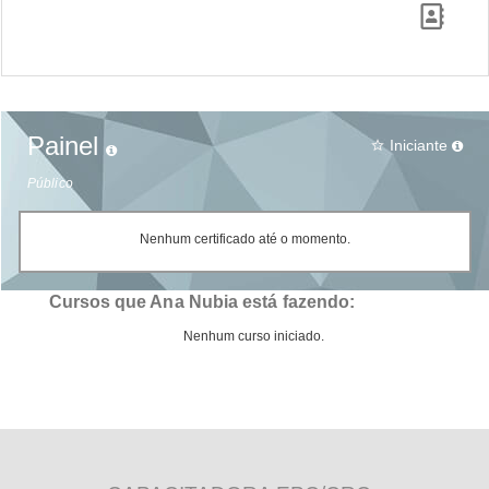
Painel
Iniciante
star_border
Público
Nenhum certificado até o momento.
Cursos que Ana Nubia está fazendo:
Nenhum curso iniciado.