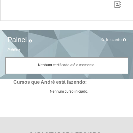
Painel
Iniciante
star_border
Público
Nenhum certificado até o momento.
Cursos que André está fazendo:
Nenhum curso iniciado.