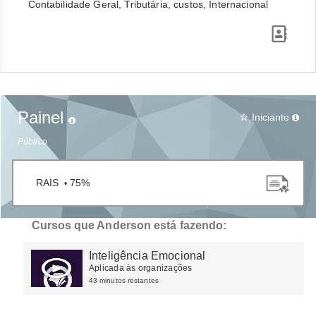
Contabilidade Geral, Tributária, custos, Internacional
Painel
Iniciante
star_border
Público
RAIS
75%
•
Cursos que Anderson está fazendo:
Inteligência Emocional
Aplicada às organizações
43 minutos restantes