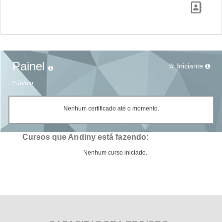
Painel
Iniciante
star_border
Público
Nenhum certificado até o momento.
Cursos que Andiny está fazendo:
Nenhum curso iniciado.