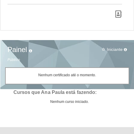
Painel
Iniciante
star_border
Público
Nenhum certificado até o momento.
Cursos que Ana Paula está fazendo:
Nenhum curso iniciado.