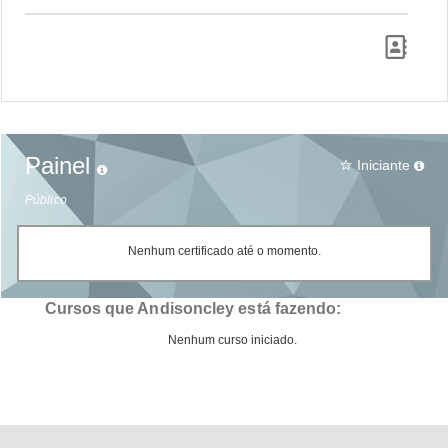
Painel
Iniciante
star_border
Público
Nenhum certificado até o momento.
Cursos que Andisoncley está fazendo:
Nenhum curso iniciado.