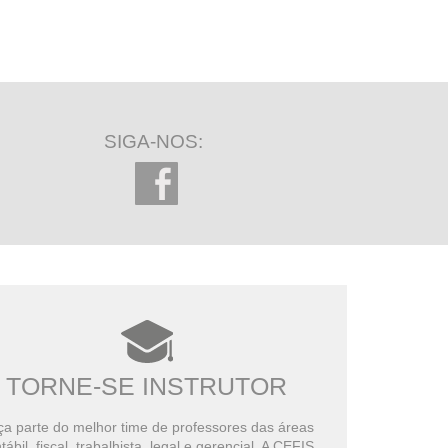
SIGA-NOS:
TORNE-SE INSTRUTOR
a parte do melhor time de professores das áreas
tábil, fiscal, trabalhista, legal e gerencial. A CEFIS