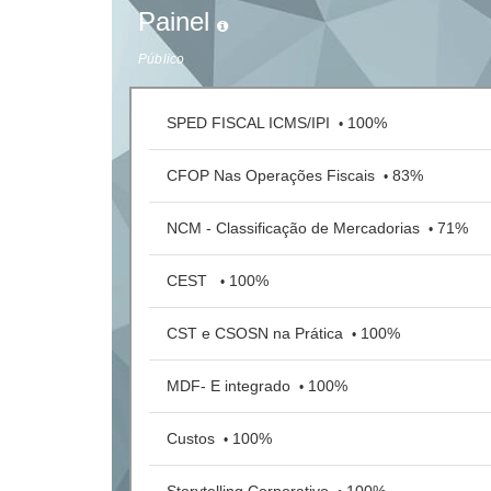
Painel
Público
SPED FISCAL ICMS/IPI
100%
•
CFOP Nas Operações Fiscais
83%
•
NCM - Classificação de Mercadorias
71%
•
CEST ㅤㅤ
100%
•
CST e CSOSN na Prática
100%
•
MDF- E integrado
100%
•
Custos
100%
•