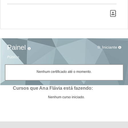
Painel
Iniciante
star_border
Público
Nenhum certificado até o momento.
Cursos que Ana Flávia está fazendo:
Nenhum curso iniciado.