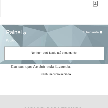
Painel
Iniciante
star_border
Público
Nenhum certificado até o momento.
Cursos que Andeir está fazendo:
Nenhum curso iniciado.