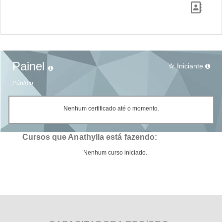
Painel
Iniciante
star_border
Público
Nenhum certificado até o momento.
Cursos que Anathylla está fazendo:
Nenhum curso iniciado.