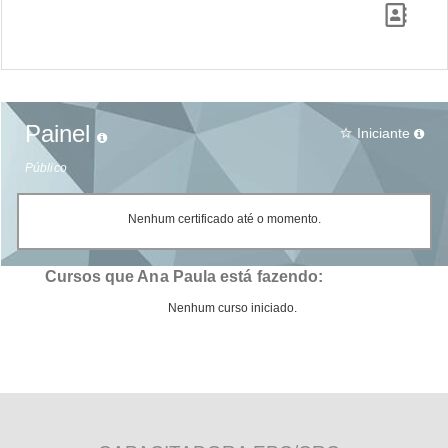
Painel
Iniciante
star_border
Público
Nenhum certificado até o momento.
Cursos que Ana Paula está fazendo:
Nenhum curso iniciado.