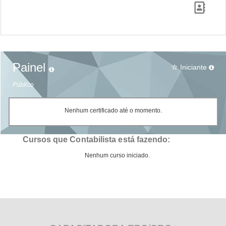
Painel
Iniciante
star_border
Público
Nenhum certificado até o momento.
Cursos que Contabilista está fazendo:
Nenhum curso iniciado.