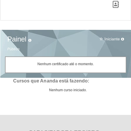
Painel
Iniciante
star_border
Público
Nenhum certificado até o momento.
Cursos que Ananda está fazendo:
Nenhum curso iniciado.