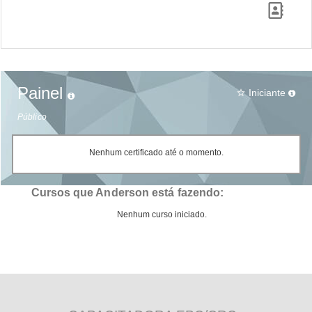
Painel
Iniciante
star_border
Público
Nenhum certificado até o momento.
Cursos que Anderson está fazendo:
Nenhum curso iniciado.