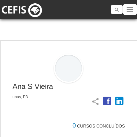
Toggle
navigatio
Ana S Vieira
ubas, PB
share
0
CURSOS CONCLUÍDOS