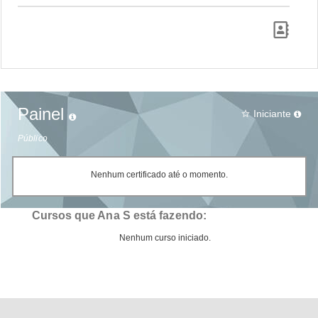
Painel
Iniciante
star_border
Público
Nenhum certificado até o momento.
Cursos que Ana S está fazendo:
Nenhum curso iniciado.