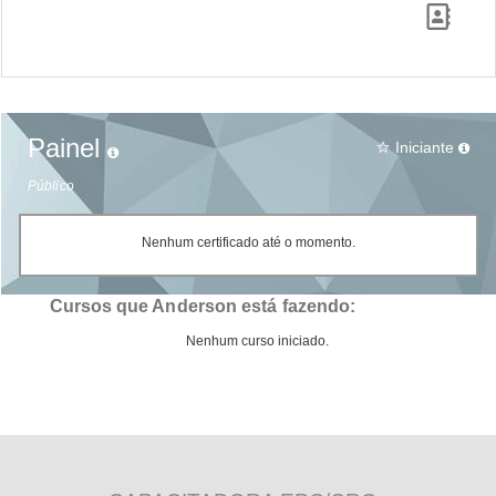
Painel
Iniciante
star_border
Público
Nenhum certificado até o momento.
Cursos que Anderson está fazendo:
Nenhum curso iniciado.