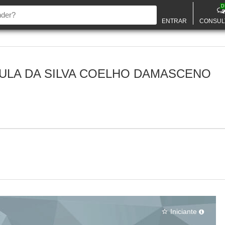
D
ENTRAR
CONSUL
ULA DA SILVA COELHO DAMASCENO
Iniciante
star_border