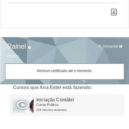
Painel
Iniciante
star_border
Público
Nenhum certificado até o momento.
Cursos que Ana Ester está fazendo:
Iniciação Contábil
Curso Prático
229 minutos restantes