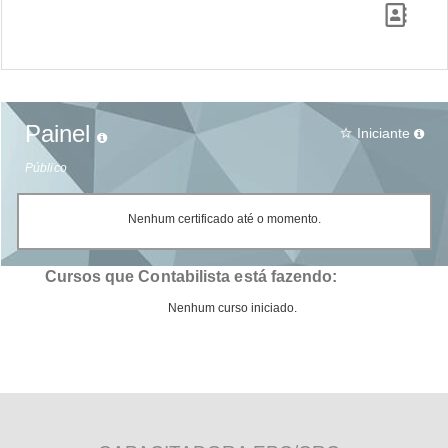
Painel
Iniciante
star_border
Público
Nenhum certificado até o momento.
Cursos que Contabilista está fazendo:
Nenhum curso iniciado.