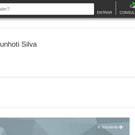
D
ENTRAR
CONSUL
unhoti Silva
Iniciante
star_border