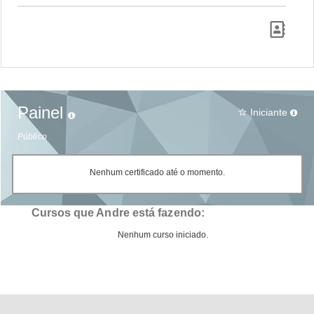
Painel
Iniciante
star_border
Público
Nenhum certificado até o momento.
Cursos que Andre está fazendo:
Nenhum curso iniciado.