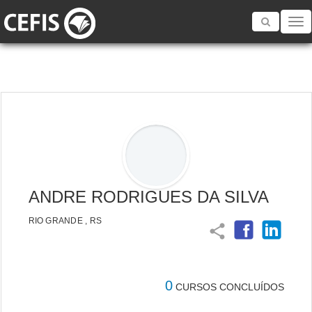
Toggle
navigatio
ANDRE RODRIGUES DA SILVA
RIO GRANDE , RS
share
0
CURSOS CONCLUÍDOS