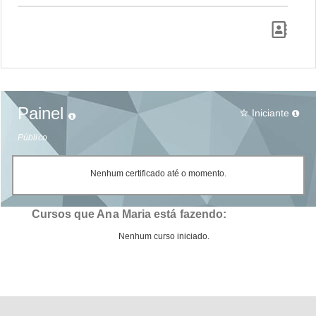
Painel
Iniciante
star_border
Público
Nenhum certificado até o momento.
Cursos que Ana Maria está fazendo:
Nenhum curso iniciado.