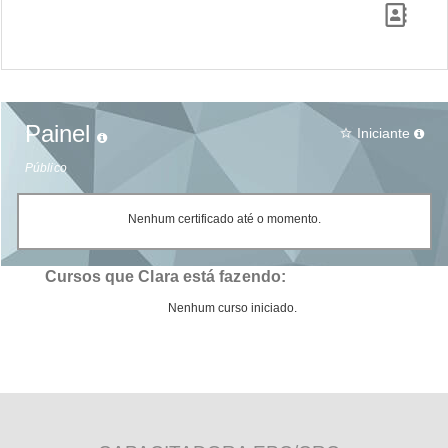
Painel
Iniciante
star_border
Público
Nenhum certificado até o momento.
Cursos que Clara está fazendo:
Nenhum curso iniciado.