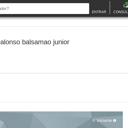
D
ENTRAR
CONSUL
 alonso balsamao junior
Iniciante
star_border