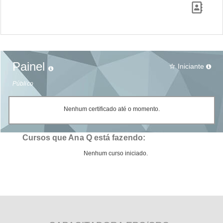
Painel
Iniciante
star_border
Público
Nenhum certificado até o momento.
Cursos que Ana Q está fazendo:
Nenhum curso iniciado.