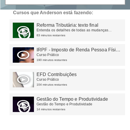
Cursos que Anderson está fazendo:
Reforma Tributária: texto final
Entenda os detalhes de todas as mudanças
ocorridas na tributação do consumo
83 minutos restantes
IRPF - Imposto de Renda Pessoa Física
2023
Curso Prático
190 minutos restantes
EFD Contribuições
Curso Prático
104 minutos restantes
Gestão do Tempo e Produtividade
Gestão do Tempo e Produtividade
14 minutos restantes