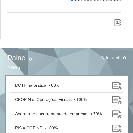
Painel
Iniciante
star_border
Público
DCTF na prática
83%
•
CFOP Nas Operações Fiscais
100%
•
Abertura e encerramento de empresas
70%
•
PIS e COFINS
100%
•