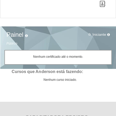
Painel
Iniciante
star_border
Público
Nenhum certificado até o momento.
Cursos que Anderson está fazendo:
Nenhum curso iniciado.