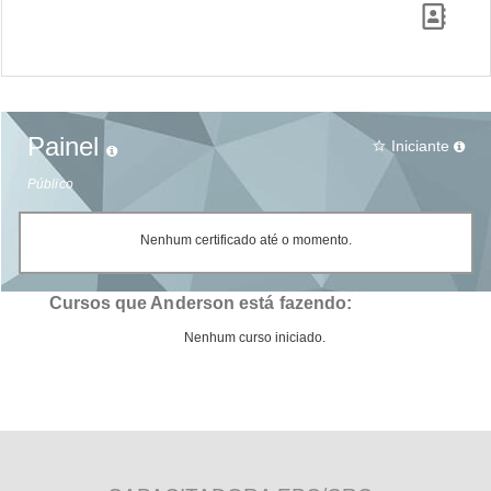
Painel
Iniciante
star_border
Público
Nenhum certificado até o momento.
Cursos que Anderson está fazendo:
Nenhum curso iniciado.