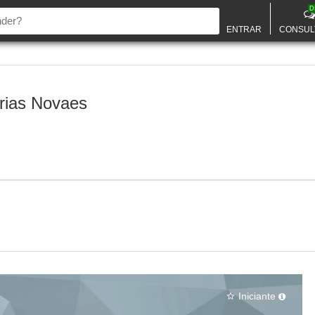
D
ENTRAR
CONSUL
rias Novaes
Iniciante
star_border