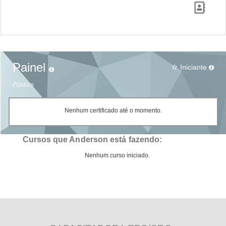
Painel
Iniciante
star_border
Público
Nenhum certificado até o momento.
Cursos que Anderson está fazendo:
Nenhum curso iniciado.