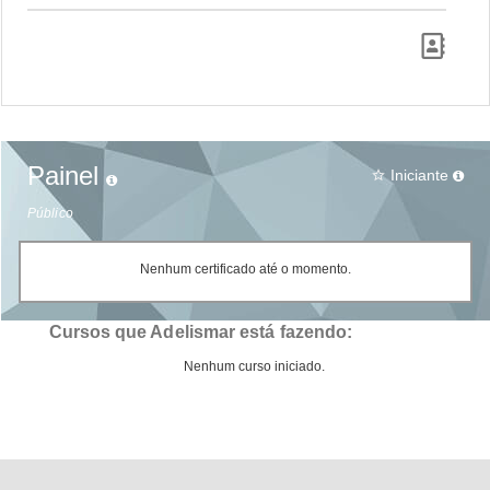
Painel
Iniciante
star_border
Público
Nenhum certificado até o momento.
Cursos que Adelismar está fazendo:
Nenhum curso iniciado.