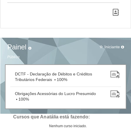
Painel
Iniciante
star_border
Público
DCTF - Declaração de Débitos e Créditos
Tributários Federais
100%
•
Obrigações Acessórias do Lucro Presumido
100%
•
Cursos que Anatália está fazendo:
Nenhum curso iniciado.