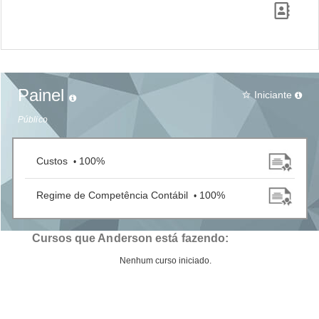
Painel
Iniciante
star_border
Público
Custos
100%
•
Regime de Competência Contábil
100%
•
Cursos que Anderson está fazendo:
Nenhum curso iniciado.