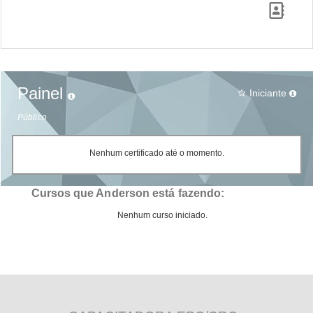
Painel
Iniciante
star_border
Público
Nenhum certificado até o momento.
Cursos que Anderson está fazendo:
Nenhum curso iniciado.