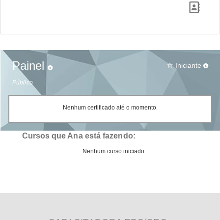
Painel
Iniciante
star_border
Público
Nenhum certificado até o momento.
Cursos que Ana está fazendo:
Nenhum curso iniciado.