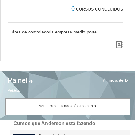
0
CURSOS CONCLUÍDOS
área de controladoria empresa medio porte.
Painel
Iniciante
star_border
Público
Nenhum certificado até o momento.
Cursos que Anderson está fazendo: