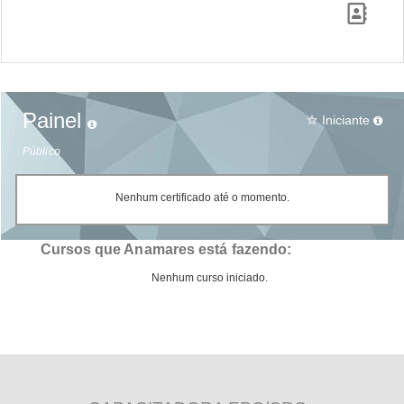
Painel
Iniciante
star_border
Público
Nenhum certificado até o momento.
Cursos que Anamares está fazendo:
Nenhum curso iniciado.