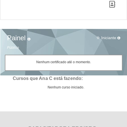
Painel
Iniciante
star_border
Público
Nenhum certificado até o momento.
Cursos que Ana C está fazendo:
Nenhum curso iniciado.