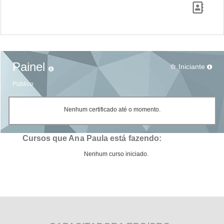
Painel
Iniciante
star_border
Público
Nenhum certificado até o momento.
Cursos que Ana Paula está fazendo:
Nenhum curso iniciado.