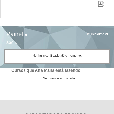
Painel
Iniciante
star_border
Público
Nenhum certificado até o momento.
Cursos que Ana Maria está fazendo:
Nenhum curso iniciado.